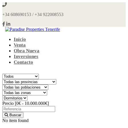
+34 608690153 / +34 922008553
Paradise Properties Tenerife
Gestiones financieras e inmobiliarias
Inicio
Venta
Obra Nueva
Inversiones
Contacto
Precio [
0€
-
10.000.000€
]
Buscar
No item found