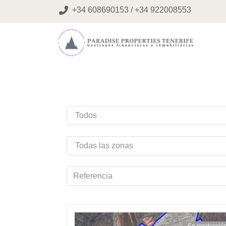
+34 608690153 / +34 922008553
Gestiones financieras e inmobiliarias
Paradise
Properties
Tenerife
En producció