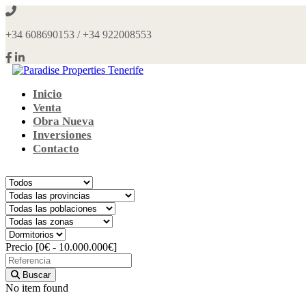
+34 608690153 / +34 922008553
Paradise Properties Tenerife
Gestiones financieras e inmobiliarias
Inicio
Venta
Obra Nueva
Inversiones
Contacto
Precio [
0€
-
10.000.000€
]
Buscar
No item found